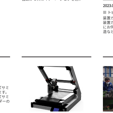
2023.
ト
装置
装置
にお
造など
ズサミ
ます。
ズサミ
ダーの