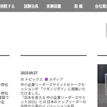
挑戦する
試験治具
実験装置
設 備
会社案
NEWS
2023.09.27
トピックス
メディア
り弊社
中小企業リーダーズサミットのトークセ
ッションが 「ツギノジダイ」に掲載いた
り弊社
だけました。
韓国で
「日本を変える 中小企業リーダーズサミ
小企
ット2023」とは 日本のトップリーダーの
会談から真のイノベーションを担...