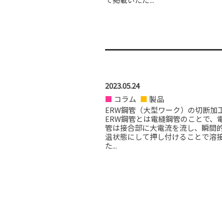
2023.05.24
コラム
製品
ERW鋼管（大型ワーク）の切断加
ERW鋼管とは電縫鋼管のことで、
管は接合部に大電流を流し、瞬間
温状態にして押し付けることで溶
た...