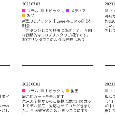
2023.07.03
2023.
コラム
トピックス
メディア
ト
製品
長尺
新型３Dプリンタ【 LeeePRO Mk-Ⅰ】説
約φ2
明会
した
「ボタンひとつで無限に造形！？」 今回
弊社で
は画期的な３Dプリンタのご紹介です。
3Dプリンタでこのような経験はあり...
2023.06.01
2023.
コラム
トピックス
製品
ト
経営者イ
展示用カットモデル加工
板状
東京大学様からのご依頼で展示用のカッ
フォ
ews
トモデル加工に対応させていただきまし
却中
ューとし
た。 断面観察のため、真っ二つに半割
縮）や
に...