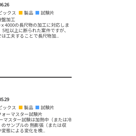
06.26
ピックス
製品
試験片
旋盤加工
0ｘ4000の長尺物の加工に対応しま
。 5社以上に断られた案件ですが、
は工夫することで長尺物加...
05.29
ピックス
製品
試験片
フォーマスター試験片
ーマスター試験は加熱中（または冷
）のサンプルの 熱膨張（または収
変態による変化を検...