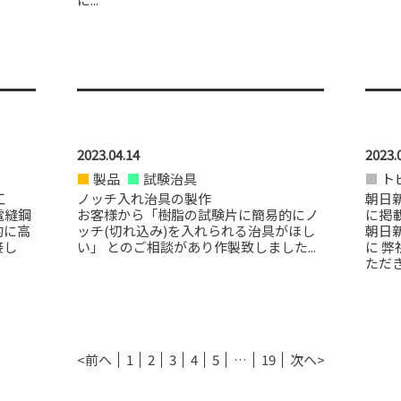
2023.04.14
2023.
製品
試験治具
ト
工
ノッチ入れ治具の製作
朝日
電縫鋼
お客様から「樹脂の試験片に簡易的にノ
に掲
的に高
ッチ(切れ込み)を入れられる治具がほし
朝日
接し
い」 とのご相談があり作製致しました...
に 
ただき
<前へ
1
2
3
4
5
…
19
次へ>