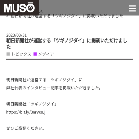
に掲載いただけました
MACHINES
FACILITIES
COMPANY
CONTACT
RECRUIT
NEWS!
JIGS
THE EXTREMES
ホーム
トピックス
朝日新聞社が運営する「ツギノジダイ」に掲載いただけました
NEWS
「●●すぎる」に挑戦する
お問い合わせ
お知らせ
試験治具
実験装置
会社案内
設 備
採 用
2023/03/31
朝日新聞社が運営する「ツギノジダイ」に掲載いただけまし
た
トピックス
メディア
朝日新聞社が運営する「ツギノジダイ」に
弊社代表のインタビュー記事を掲載いただきました。
朝日新聞社「ツギノジダイ」
https://bit.ly/3nrWsLj
ぜひご高覧ください。