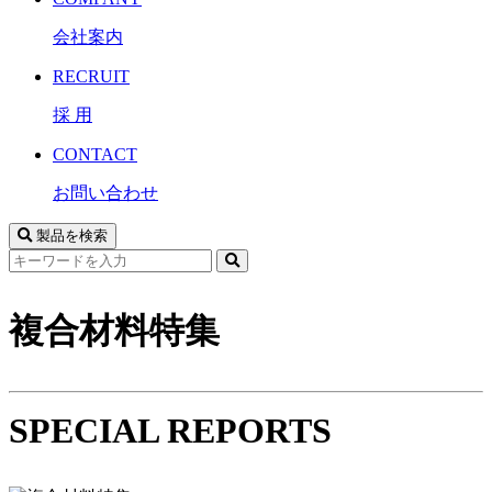
会社案内
RECRUIT
採 用
CONTACT
お問い合わせ
製品を検索
サ
イ
ト
複合材料特集
内
検
索
SPECIAL REPORTS