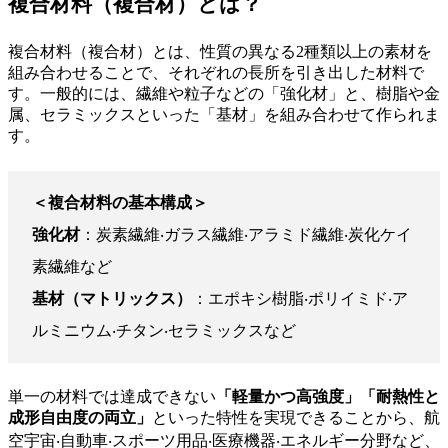
複合材料（複合材）とは？
複合材料（複合材）とは、性質の異なる2種類以上の素材を
組み合わせることで、それぞれの長所を引き出した材料で
す。一般的には、繊維や粒子などの「強化材」と、樹脂や金
属、セラミックスといった「基材」を組み合わせて作られま
す。
＜複合材料の基本構成＞
強化材
：炭素繊維‧ガラス繊維‧アラミド繊維‧炭化ケイ
素繊維など
基材（マトリックス）
：エポキシ樹脂‧ポリイミド‧ア
ルミニウム‧チタン‧セラミックスなど
単一の材料では達成できない
「軽量かつ高強度」「耐熱性と
成形自由度の両立」
といった特性を実現できることから、航
空宇宙‧自動車‧スポーツ用品‧医療機器‧エネルギー分野など、