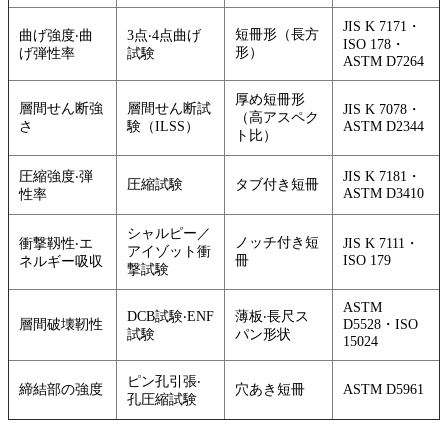
JIS K 7171・
短冊形（長方
曲げ強度‧曲
3点‧4点曲げ
ISO 178・
形）
げ弾性率
試験
ASTM D7264
厚め短冊形
層間せん断強
層間せん断試
JIS K 7078・
（高アスペク
さ
験（ILSS）
ASTM D2344
ト比）
圧縮強度‧弾
JIS K 7181・
圧縮試験
タブ付き短冊
ASTM D3410
性率
シャルピー／
ノッチ付き短
衝撃靱性‧エ
JIS K 7111・
アイゾット衝
冊
ISO 179
ネルギー吸収
撃試験
ASTM
DCB試験‧ENF
薄板‧長尺ス
層間破壊靭性
D5528・ISO
試験
パン形状
15024
ピン孔引張‧
締結部の強度
穴あき短冊
ASTM D5961
孔圧縮試験