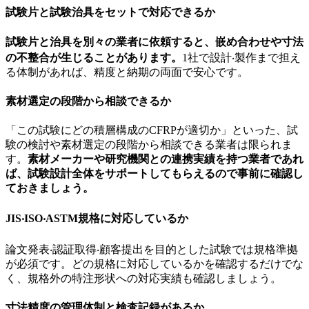
試験片と試験治具をセットで対応できるか
試験片と治具を別々の業者に依頼すると、嵌め合わせや寸法
の不整合が生じることがあります。
1社で設計‧製作まで担え
る体制があれば、精度と納期の両面で安心です。
素材選定の段階から相談できるか
「この試験にどの積層構成のCFRPが適切か」といった、試
験の検討や素材選定の段階から相談できる業者は限られま
す。
素材メーカーや研究機関との連携実績を持つ業者であれ
ば、試験設計全体をサポートしてもらえるので事前に確認し
ておきましょう。
JIS‧ISO‧ASTM規格に対応しているか
論文発表‧認証取得‧顧客提出を目的とした試験では規格準拠
が必須です。どの規格に対応しているかを確認するだけでな
く、規格外の特注形状への対応実績も確認しましょう。
寸法精度の管理体制と検査記録があるか