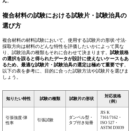
ん
。
複合材料の試験における試験片・試験治具の
選び方
複合材料の材料試験において、使用する試験片の形状‧寸法‧
採取方向は材料のどんな特性を評価したいかによって異な
り、試験治具の種類もそれに合わせて決まります。
試験規格
の選択を誤ると得られたデータが設計に使えないケースもあ
るため、最適な試験片・試験治具の選定は極めて重要です
。
以下の表を参考に、目的に合った試験方法や試験片を選びま
しょう。
対応規格
知りたい特性
試験の種類
試験⽚の形状
（例）
JIS K
ダンベル型・
7161/7162・
引張強度‧弾
引張試験
タブ付き短冊
ISO 527・
性率
ASTM D3039