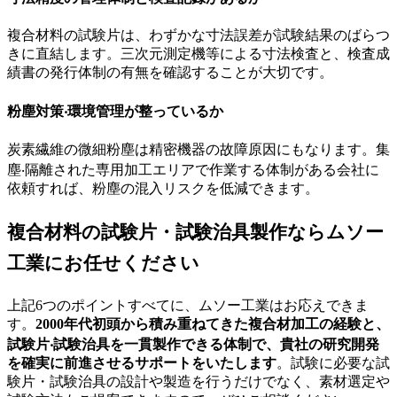
複合材料の試験片は、わずかな寸法誤差が試験結果のばらつ
きに直結します。三次元測定機等による寸法検査と、検査成
績書の発行体制の有無を確認することが大切です。
粉塵対策‧環境管理が整っているか
炭素繊維の微細粉塵は精密機器の故障原因にもなります。集
塵‧隔離された専用加工エリアで作業する体制がある会社に
依頼すれば、粉塵の混入リスクを低減できます。
複合材料の試験片・試験治具製作ならムソー
工業にお任せください
上記6つのポイントすべてに、ムソー工業はお応えできま
す。
2000年代初頭から積み重ねてきた複合材加工の経験と、
試験片‧試験治具を一貫製作できる体制で、貴社の研究開発
を確実に前進させるサポートをいたします
。試験に必要な試
験片・試験治具の設計や製造を行うだけでなく、素材選定や