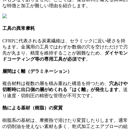
な特徴と加工が難しい理由を紹介します。
工具の異常摩耗
CFRPに代表される炭素繊維は、セラミックに近い硬さを持
ちます。金属用の工具ではわずか数個の穴を空けただけで刃
先が丸まり、精度を維持することが困難なため、
ダイヤモン
ドコーティング等の専用工具が必須です
。
層間はく離（デラミネーション）
複合材料は複数の層を積み重ねた構造を持つため、
穴あけや
切断時に出口側の層がめくれる「はく離」が発生します
。送
り速度・切削圧の精密な管理が不可欠です。
熱による基材（樹脂）の変質
樹脂系の基材は、摩擦熱で溶けたり変質したりします。通常
の切削油を使えない素材も多く、乾式加工とエアブローの組