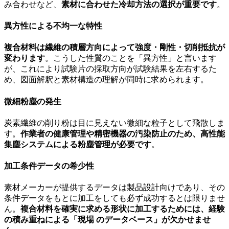
み合わせなど、
素材に合わせた冷却方法の選択が重要です
。
異方性による不均一な特性
複合材料は繊維の積層方向によって強度・剛性・切削抵抗が
変わります
。こうした性質のことを「異方性」と言います
が、これにより試験片の採取方向が試験結果を左右するた
め、図面解釈と素材構造の理解が同時に求められます。
微細粉塵の発生
炭素繊維の削り粉は目に見えない微細な粒子として飛散しま
す。
作業者の健康管理や精密機器の汚染防止のため、高性能
集塵システムによる粉塵管理が必要です
。
加工条件データの希少性
素材メーカーが提供するデータは製品設計向けであり、その
条件データをもとに加工をしても必ず成功するとは限りませ
ん。
複合材料を確実に求める形状に加工するためには、経験
の積み重ねによる「現場 のデータベース」が欠かせませ