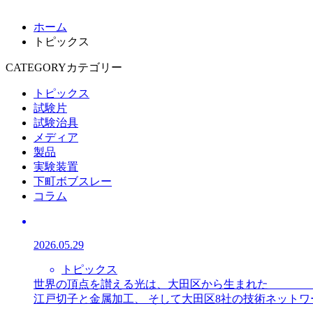
ホーム
トピックス
CATEGORY
カテゴリー
トピックス
試験片
試験治具
メディア
製品
実験装置
下町ボブスレー
コラム
2026.05.29
トピックス
世界の頂点を讃える光は、大田区から生まれた TOKYO
江戸切子と金属加工、 そして大田区8社の技術ネットワー