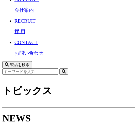
会社案内
RECRUIT
採 用
CONTACT
お問い合わせ
製品を検索
サ
イ
ト
トピックス
内
検
索
NEWS