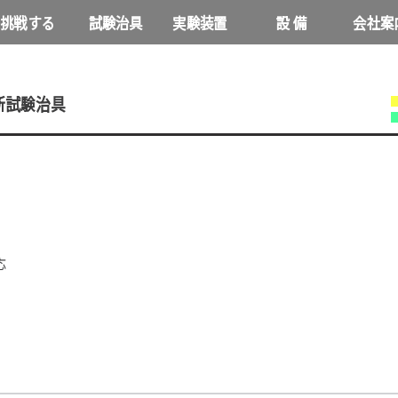
挑戦する
試験治具
実験装置
設 備
会社案
NEWS
断試験治具
応