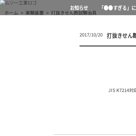
お知らせ
「●●すぎる」に
ホーム
実験装置
打抜きせん断試験治具
打抜きせん
2017/10/20
JIS K7214対