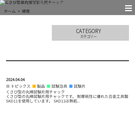
くさび型の丸棒試験片用チャック
MACHINES
FACILITIES
COMPANY
CONTACT
RECRUIT
NEWS!
JIGS
THE EXTREMES
ホーム
硬度
「●●すぎる」に挑戦する
お問い合わせ
お知らせ
試験治具
実験装置
会社案内
設 備
採 用
CATEGORY
カテゴリー
2024.04.04
トピックス
製品
試験治具
試験片
くさび型の丸棒試験片用チャック
くさび型の丸棒試験片用チャックです。 耐摩耗性に優れた合金工具鋼
SKD11を使用しています。 SKD11は熱処...