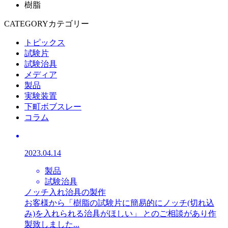
樹脂
CATEGORY
カテゴリー
トピックス
試験片
試験治具
メディア
製品
実験装置
下町ボブスレー
コラム
2023.04.14
製品
試験治具
ノッチ入れ治具の製作
お客様から「樹脂の試験片に簡易的にノッチ(切れ込
み)を入れられる治具がほしい」 とのご相談があり作
製致しました...