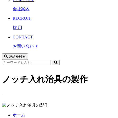
会社案内
RECRUIT
採 用
CONTACT
お問い合わせ
製品を検索
サ
イ
ト
ノッチ入れ治具の製作
内
検
索
ホーム