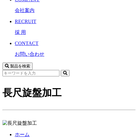
会社案内
RECRUIT
採 用
CONTACT
お問い合わせ
製品を検索
サ
イ
ト
長尺旋盤加工
内
検
索
ホーム