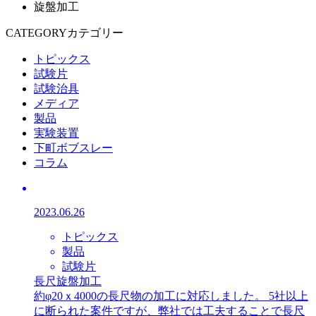
旋盤加工
CATEGORY
カテゴリー
トピックス
試験片
試験治具
メディア
製品
実験装置
下町ボブスレー
コラム
2023.06.26
トピックス
製品
試験片
長尺旋盤加工
約φ20ｘ4000の長尺物の加工に対応しました。 5社以上
に断られた案件ですが、弊社では工夫することで長尺