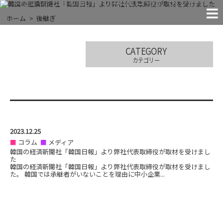
MACHINES
FACILITIES
COMPANY
CONTACT
RECRUIT
NEWS!
JIGS
THE EXTREMES
代表取締役が取材を受けました
ホーム
後継ぎ
「●●すぎる」に挑戦する
お問い合わせ
お知らせ
試験治具
実験装置
会社案内
設 備
採 用
CATEGORY
カテゴリー
2023.12.25
コラム
メディア
韓国の経済新聞社「韓国日報」より弊社代表取締役が取材を受けまし
た
韓国の経済新聞社「韓国日報」より弊社代表取締役が取材を受けまし
た。 韓国では承継者がいないことを理由に中小企業...