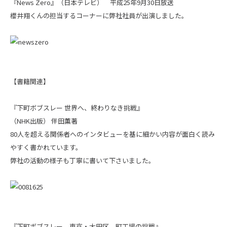
『News Zero』（日本テレビ） 平成25年9月30日放送
櫻井翔くんの担当するコーナーに弊社社員が出演しました。
【書籍関連】
『下町ボブスレー 世界へ、終わりなき挑戦』
（NHK出版） 伴田薫著
80人を超える関係者へのインタビューを基に細かい内容が面白く読み
やすく書かれています。
弊社の活動の様子も丁寧に書いて下さいました。
『下町ボブスレー 東京・大田区、町工場の挑戦』