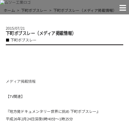
MACHINES
FACILITIES
COMPANY
CONTACT
RECRUIT
NEWS!
JIGS
THE EXTREMES
ホーム
下町ボブスレー
下町ボブスレー（メディア掲載情報）
NEWS
「●●すぎる」に挑戦する
お問い合わせ
お知らせ
試験治具
実験装置
会社案内
設 備
採 用
2015/07/21
下町ボブスレー（メディア掲載情報）
下町ボブスレー
メディア掲載情報
【TV関連】
『地方発ドキュメンタリー世界に挑め 下町ボブスレー』
平成26年2月24日深夜0時40分～1時25分