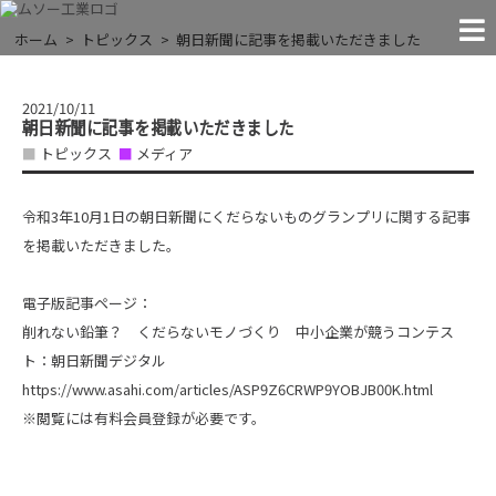
MACHINES
FACILITIES
COMPANY
CONTACT
RECRUIT
NEWS!
JIGS
THE EXTREMES
ホーム
トピックス
朝日新聞に記事を掲載いただきました
NEWS
「●●すぎる」に挑戦する
お問い合わせ
お知らせ
試験治具
実験装置
会社案内
設 備
採 用
2021/10/11
朝日新聞に記事を掲載いただきました
トピックス
メディア
令和3年10月1日の朝日新聞にくだらないものグランプリに関する記事
を掲載いただきました。
電子版記事ページ：
削れない鉛筆？ くだらないモノづくり 中小企業が競うコンテス
ト：朝日新聞デジタル
https://www.asahi.com/articles/ASP9Z6CRWP9YOBJB00K.html
※閲覧には有料会員登録が必要です。