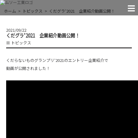
MACHINES
FACILITIES
COMPANY
CONTACT
RECRUIT
NEWS!
JIGS
THE EXTREMES
ホーム
トピックス
くだグラ’2021 企業紹介動画公開！
NEWS
「●●すぎる」に挑戦する
お問い合わせ
お知らせ
試験治具
実験装置
会社案内
設 備
採 用
2021/09/22
くだグラ’2021 企業紹介動画公開！
トピックス
くだらないものグランプリ’2021のエントリー企業紹介で
動画が公開されました！