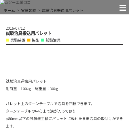
MACHINES
FACILITIES
COMPANY
CONTACT
RECRUIT
NEWS!
JIGS
THE EXTREMES
ホーム
実験装置
試験治具搬送用パレット
NEWS
「●●すぎる」に挑戦する
お問い合わせ
お知らせ
試験治具
実験装置
会社案内
設 備
採 用
2016/07/12
試験治具搬送用パレット
実験装置
製品
試験治具
試験治具運搬用パレット
耐荷重：100kg 総重量：30kg
パレット上のターンテーブルで治具を回転できます。
ターンテーブルの中心まで溝が入っており
φ80mm以下の試験機主軸にパレットに載せたまま治具の取付けができ
ます。