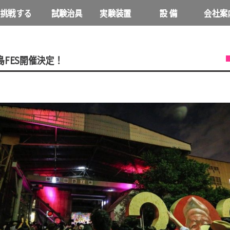
挑戦する
試験治具
実験装置
設 備
会社案
NEWS
島FES開催決定！