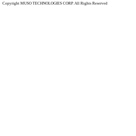
Copyright MUSO TECHNOLOGIES CORP. All Rights Reserved
ト
内
検
索: