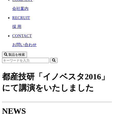
会社案内
RECRUIT
採 用
CONTACT
お問い合わせ
製品を検索
サ
イ
ト
都産技研「イノベスタ2016」
内
検
にて講演をいたしました
索
NEWS