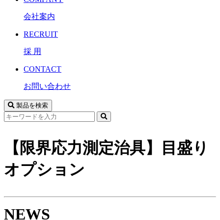
会社案内
RECRUIT
採 用
CONTACT
お問い合わせ
製品を検索
サ
イ
ト
【限界応力測定治具】目盛り
内
検
オプション
索
NEWS