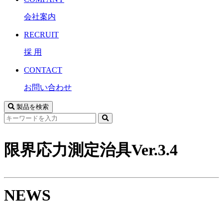
会社案内
RECRUIT
採 用
CONTACT
お問い合わせ
製品を検索
サ
イ
ト
限界応力測定治具Ver.3.4
内
検
索
NEWS