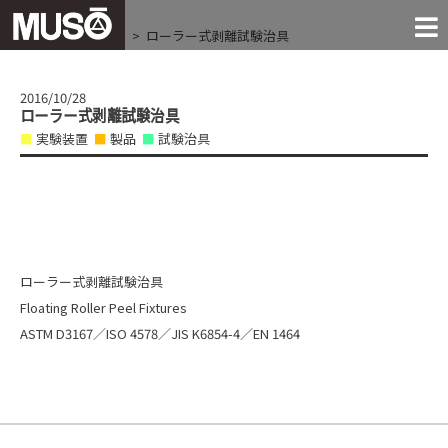
MACHINES
FACILITIES
COMPANY
CONTACT
RECRUIT
NEWS!
JIGS
THE EXTREMES
ホーム
実験装置
ローラー式剥離試験治具
NEWS
「●●すぎる」に挑戦する
お問い合わせ
お知らせ
試験治具
実験装置
会社案内
設 備
採 用
2016/10/28
ローラー式剥離試験治具
実験装置
製品
試験治具
ローラー式剥離試験治具
Floating Roller Peel Fixtures
ASTM D3167／ISO 4578／JIS K6854-4／EN 1464