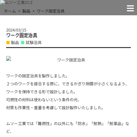
MACHINES
FACILITIES
COMPANY
CONTACT
RECRUIT
NEWS!
JIGS
THE EXTREMES
ホーム
製品
ワーク固定治具
NEWS
「●●すぎる」に挑戦する
お問い合わせ
お知らせ
試験治具
実験装置
会社案内
設 備
採 用
2024/03/15
ワーク固定治具
製品
試験治具
ワークの固定治具を製作しました。
２つのワークを接合する際に、できるかぎり隙間が小さくなるよう、
ワークを保持できる形で設計しました。
可燃性の材料は使わないという条件の元、
材質も作業性・重量を考慮して設計製作いたしました。
ムソー工業では「難燃性」の以外にも「防水」「耐熱」「耐薬品」な
ど、