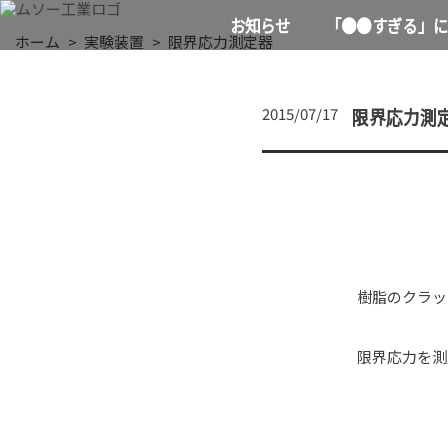
お知らせ
「●●すぎる」に
ホーム
実験装置
限界応力測定器
限界応力測
2015/07/17
樹脂のクラッ
限界応力を測