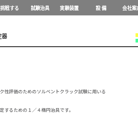
挑戦する
試験治具
実験装置
設 備
会社案
NEWS
定器
ク性評価のためのソルベントクラック試験に用いる
定するための１／４楕円治具です。