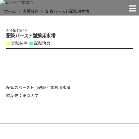
MACHINES
FACILITIES
COMPANY
CONTACT
RECRUIT
NEWS!
JIGS
THE EXTREMES
ホーム
実験装置
配管バースト試験用水槽
NEWS
「●●すぎる」に挑戦する
お問い合わせ
お知らせ
試験治具
実験装置
会社案内
設 備
採 用
2016/10/29
配管バースト試験用水槽
実験装置
試験治具
配管のバースト（破裂）試験用水槽
納品先：東京大学