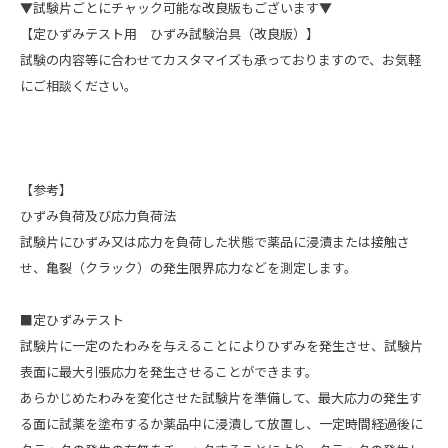
▼試験片ごとにチャック可能な改良版もございます▼
【定ひずみテスト用 ひずみ試験治具（改良版）】
試験の内容等に合わせてカスタマイズも承っておりますので、お気軽
にご相談ください。
【参考】
ひずみ負荷及び応力負荷法
試験片にひずみ又は応力を負荷した状態で薬品に浸漬または接触さ
せ、亀裂（クラック）の発生限界応力などを測定します。
■定ひずみテスト
試験片に一定のたわみを与えることによりひずみを発生させ、試験片
表面に最大引張応力を発生させることができます。
あらかじめたわみを変化させた試験片を準備して、最大応力の発生す
る面に試薬を塗布するか薬品中に浸漬して放置し、一定時間経過後に