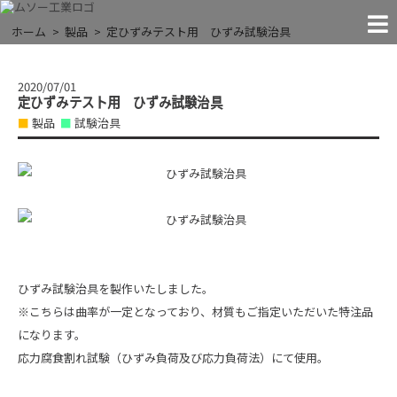
MACHINES
FACILITIES
COMPANY
CONTACT
RECRUIT
NEWS!
JIGS
THE EXTREMES
ホーム
製品
定ひずみテスト用 ひずみ試験治具
NEWS
「●●すぎる」に挑戦する
お問い合わせ
お知らせ
試験治具
実験装置
会社案内
設 備
採 用
2020/07/01
定ひずみテスト用 ひずみ試験治具
製品
試験治具
ひずみ試験治具を製作いたしました。
※こちらは曲率が一定となっており、材質もご指定いただいた特注品
になります。
応力腐食割れ試験（ひずみ負荷及び応力負荷法）にて使用。