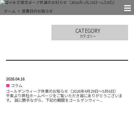
MACHINES
FACILITIES
COMPANY
CONTACT
RECRUIT
NEWS!
JIGS
THE EXTREMES
（2026年4月29日〜5月6日）
ホーム
営業日のお知らせ
「●●すぎる」に挑戦する
お問い合わせ
お知らせ
試験治具
実験装置
会社案内
設 備
採 用
CATEGORY
カテゴリー
2026.04.16
コラム
ゴールデンウィーク休業のお知らせ（2026年4月29日〜5月6日）
平素より弊社ホームページをご覧いただき誠にありがとうございま
す。 誠に勝手ながら、下記の期間をゴールデンウィー...