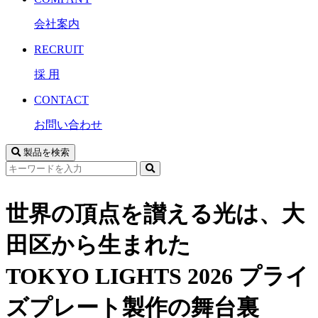
会社案内
RECRUIT
採 用
CONTACT
お問い合わせ
製品を検索
サ
イ
ト
世界の頂点を讃える光は、大
内
検
田区から生まれた
索
TOKYO LIGHTS 2026 プライ
ズプレート製作の舞台裏