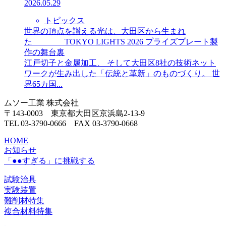
2026.05.29
トピックス
世界の頂点を讃える光は、大田区から生まれ
た TOKYO LIGHTS 2026 プライズプレート製
作の舞台裏
江戸切子と金属加工、 そして大田区8社の技術ネット
ワークが生み出した「伝統と革新」のものづくり。 世
界65カ国...
ムソー工業 株式会社
〒143-0003 東京都大田区京浜島2-13-9
TEL 03-3790-0666 FAX 03-3790-0668
HOME
お知らせ
「●●すぎる」に挑戦する
試験治具
実験装置
難削材特集
複合材料特集