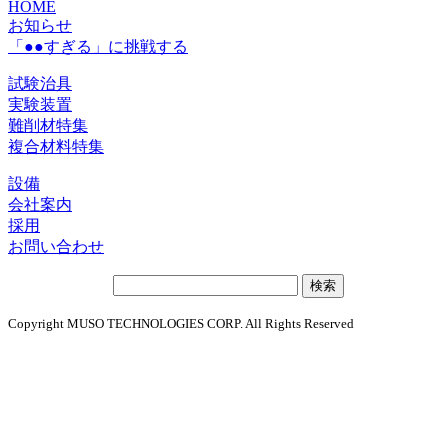
HOME
お知らせ
「●●すぎる」に挑戦する
試験治具
実験装置
難削材特集
複合材料特集
設備
会社案内
採用
お問い合わせ
サ
イ
Copyright MUSO TECHNOLOGIES CORP. All Rights Reserved
ト
内
検
索: