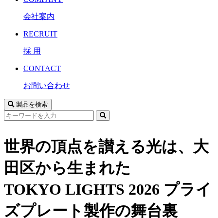
会社案内
RECRUIT
採 用
CONTACT
お問い合わせ
製品を検索
サ
イ
ト
世界の頂点を讃える光は、大
内
検
田区から生まれた
索
TOKYO LIGHTS 2026 プライ
ズプレート製作の舞台裏