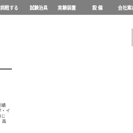
連携・教育機関との取り組
挑戦する
試験治具
実験装置
設 備
会社案
実績
学・イ
通じ
・高