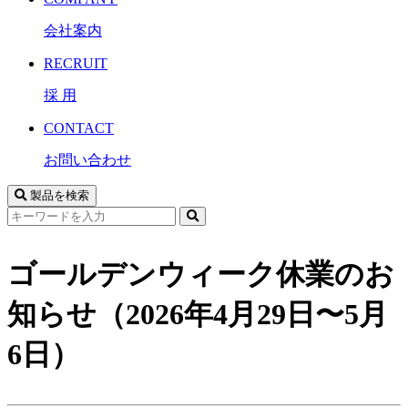
会社案内
RECRUIT
採 用
CONTACT
お問い合わせ
製品を検索
サ
イ
ト
ゴールデンウィーク休業のお
内
検
知らせ（2026年4月29日〜5月
索
6日）